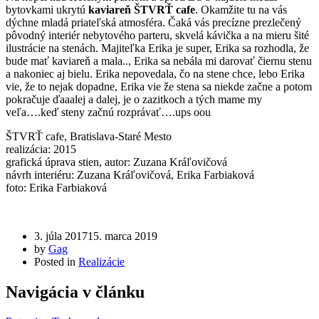
bytovkami ukrytú
kaviareň ŠTVRŤ cafe
. Okamžite tu na vás
dýchne mladá priateľská atmosféra. Čaká vás precízne prezlečený
pôvodný interiér nebytového parteru, skvelá kávička a na mieru šité
ilustrácie na stenách. Majiteľka Erika je super, Erika sa rozhodla, že
bude mať kaviareň a mala.., Erika sa nebála mi darovať čiernu stenu
a nakoniec aj bielu. Erika nepovedala, čo na stene chce, lebo Erika
vie, že to nejak dopadne, Erika vie že stena sa niekde začne a potom
pokračuje ďaaalej a dalej, je o zazitkoch a tých mame my
veľa….keď steny začnú rozprávať….ups oou
ŠTVRŤ cafe, Bratislava-Staré Mesto
realizácia: 2015
grafická úprava stien, autor: Zuzana Kráľovičová
návrh interiéru: Zuzana Kráľovičová, Erika Farbiaková
foto: Erika Farbiaková
3. júla 2017
15. marca 2019
by
Gag
Posted in
Realizácie
Navigácia v článku