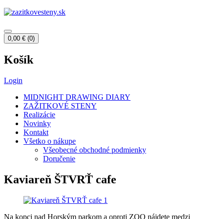
0,00
€
(0)
Košík
Login
MIDNIGHT DRAWING DIARY
ZAŽITKOVÉ STENY
Realizácie
Novinky
Kontakt
Všetko o nákupe
Všeobecné obchodné podmienky
Doručenie
Kaviareň ŠTVRŤ cafe
Na kopci nad Horským parkom a oproti ZOO nájdete medzi