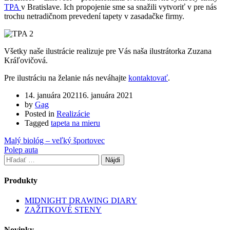
TPA
v Bratislave. Ich propojenie sme sa snažili vytvoriť v pre nás
trochu netradičnom prevedení tapety v zasadačke firmy.
Všetky naše ilustrácie realizuje pre Vás naša ilustrátorka Zuzana
Kráľovičová.
Pre ilustráciu na želanie nás neváhajte
kontaktovať
.
14. januára 2021
16. januára 2021
by
Gag
Posted in
Realizácie
Tagged
tapeta na mieru
Navigácia
Malý biológ – veľký športovec
Polep auta
v
Hľadať:
článku
Produkty
MIDNIGHT DRAWING DIARY
ZAŽITKOVÉ STENY
Novinky