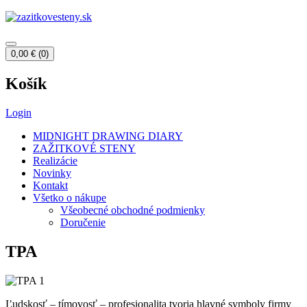
0,00
€
(0)
Košík
Login
MIDNIGHT DRAWING DIARY
ZAŽITKOVÉ STENY
Realizácie
Novinky
Kontakt
Všetko o nákupe
Všeobecné obchodné podmienky
Doručenie
TPA
Ľudskosť – tímovosť – profesionalita tvoria hlavné symboly firmy